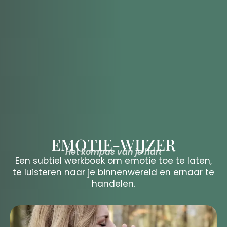
EMOTIE-WIJZER
Het kompas van je hart
Een subtiel werkboek om emotie toe te laten,
te luisteren naar je binnenwereld en ernaar te
handelen.