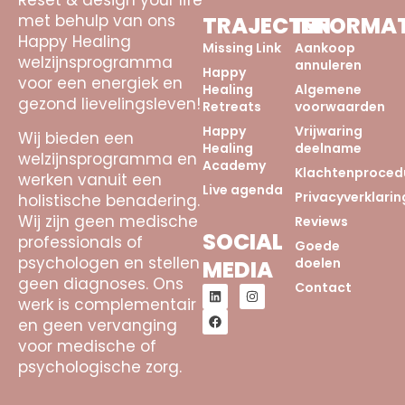
Reset & design your life
met behulp van ons
TRAJECTEN
INFORMAT
Happy Healing
Missing Link
Aankoop
welzijnsprogramma
annuleren
Happy
voor een energiek en
Healing
Algemene
gezond lievelingsleven!
Retreats
voorwaarden
Happy
Vrijwaring
Wij bieden een
Healing
deelname
welzijnsprogramma en
Academy
Klachtenproced
werken vanuit een
Live agenda
Privacyverklarin
holistische benadering.
Wij zijn geen medische
Reviews
SOCIAL
professionals of
Goede
psychologen en stellen
doelen
MEDIA
geen diagnoses. Ons
Contact
werk is complementair
en geen vervanging
voor medische of
psychologische zorg.