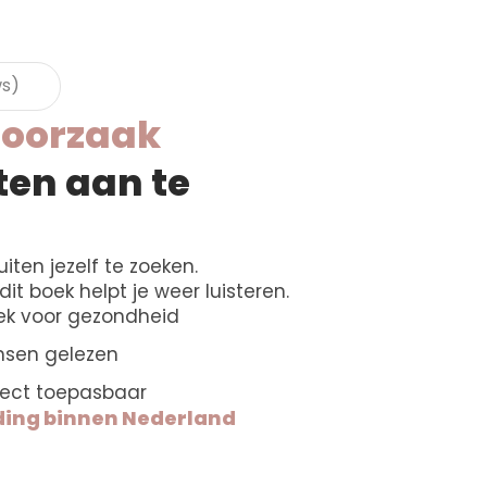
ws)
e
oorzaak
ten aan te
iten jezelf te zoeken.
t boek helpt je weer luisteren.
ek voor gezondheid
nsen gelezen
irect toepasbaar
nding binnen Nederland