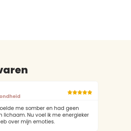
varen
Je
zondheid
He
, voelde me somber en had geen
Focus, b
n lichaam. Nu voel ik me energieker
tegenwi
eb over mijn emoties.