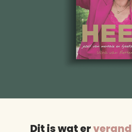
Dit is wat er
verand