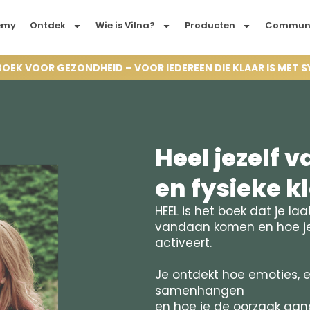
emy
Ontdek
Wie is Vilna?
Producten
Commun
BOEK VOOR GEZONDHEID – VOOR IEDEREEN DIE KLAAR IS MET
Heel jezelf 
en fysieke k
HEEL is het boek dat je la
vandaan komen en hoe je
activeert.
Je ontdekt hoe emoties, 
samenhangen
en hoe je de oorzaak aanp