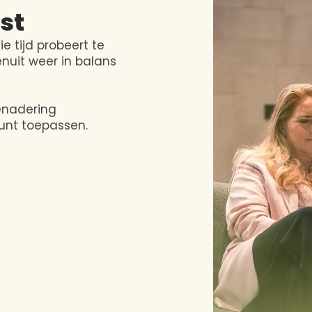
st
e tijd probeert te
enuit weer in balans
benadering
kunt toepassen.