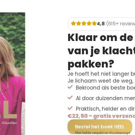
4,8
(615+ revie
Klaar om d
van je klach
pakken?
Je hoeft het niet langer bu
Je lichaam weet de weg, di
Bekroond als beste bo
Al door duizenden me
Praktisch, helder en d
€22,50 – gratis verze
Bestel het boek HEEL
Met liefde verpakt en thuisbezorgd