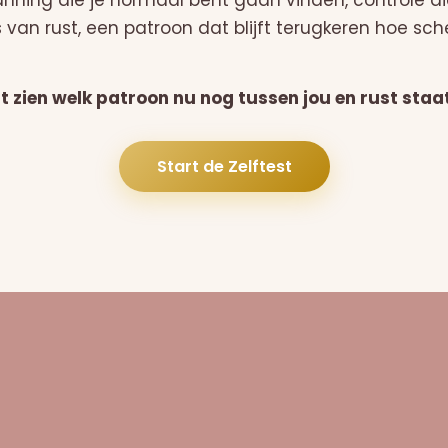
anning die je normaal bent gaan vinden, controle d
s van rust, een patroon dat blijft terugkeren hoe sch
at zien welk patroon nu nog tussen jou en rust staa
Start de Zelftest