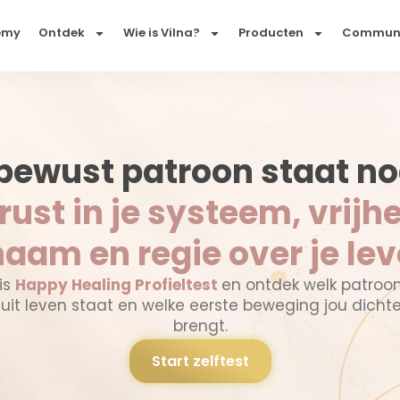
emy
Ontdek
Wie is Vilna?
Producten
Commun
bewust patroon staat no
rust in je systeem, vrijhe
haam en regie over je le
is
Happy Healing Profieltest
en ontdek welk patroo
luit leven staat en welke eerste beweging jou dichter 
brengt.
Start zelftest