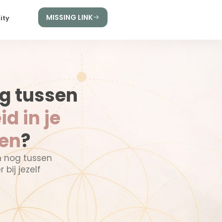
MISSING LINK
ity
g tussen
id in je
ven
?
n nog tussen
bij jezelf