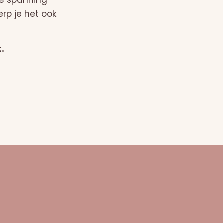
ie spanning
erp je het ook
t.