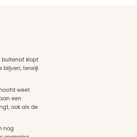
 buitenaf klopt
blijven, terwijl
e hoofd weet
 aan een
gt, ook als de
m nog