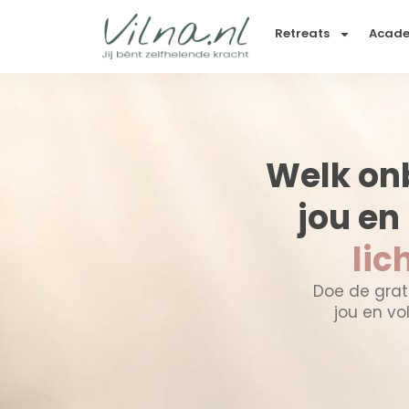
Retreats
Acad
Welk on
jou en
lic
Doe de grat
jou en vo