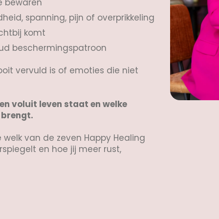
te bewaren
id, spanning, pijn of overprikkeling
ichtbij komt
oud beschermingspatroon
it vervuld is of emoties die niet
n voluit leven staat en welke
 brengt.
e welk van de zeven Happy Healing
spiegelt en hoe jij meer rust,