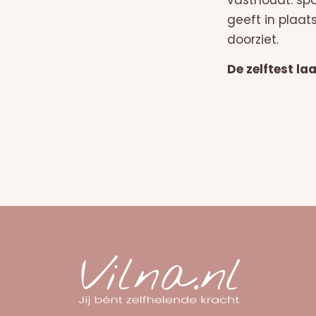
vasthoudt: sp
geeft in plaat
doorziet.
De zelftest la