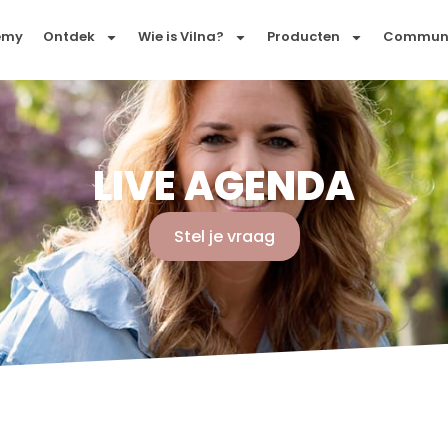
emy
Ontdek
Wie is Vilna?
Producten
Commun
LIVE AGENDA
Stel je vraag