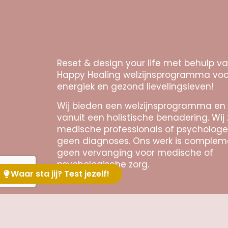
Reset & design your life met behulp v
Happy Healing welzijnsprogramma voo
energiek en gezond lievelingsleven!
Wij bieden een welzijnsprogramma en
vanuit een holistische benadering. Wij 
medische professionals of psychologe
geen diagnoses. Ons werk is complem
geen vervanging voor medische of
psychologische zorg.
Waar sta jij? Test jezelf!
© 2026 | Vilna.nl