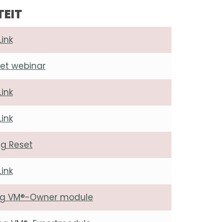
TEIT
Link
et webinar
Link
Link
g Reset
Link
ding VM®-Owner module