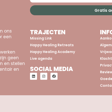
Gratis 
an ons
TRAJECTEN
INF
r een
Missing Link
Aanko
Happy Healing Retreats
Algem
 werken
Happy Healing Academy
Vrijw
zijn geen
Live agenda
Klach
n en stellen
Privac
SOCIAL MEDIA
entair en
Revie
Goede
Conta