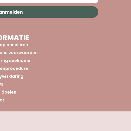
aanmelden
ORMATIE
op annuleren
ene voorwaarden
aring deelname
tenprocedure
yverklaring
ws
 doelen
ct