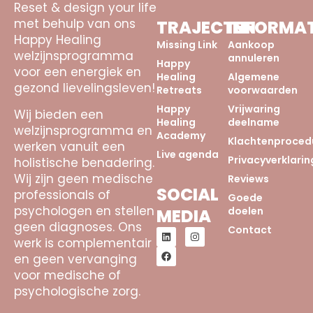
Reset & design your life
met behulp van ons
TRAJECTEN
INFORMAT
Happy Healing
Missing Link
Aankoop
welzijnsprogramma
annuleren
Happy
voor een energiek en
Healing
Algemene
gezond lievelingsleven!
Retreats
voorwaarden
Happy
Vrijwaring
Wij bieden een
Healing
deelname
welzijnsprogramma en
Academy
Klachtenproced
werken vanuit een
Live agenda
Privacyverklarin
holistische benadering.
Wij zijn geen medische
Reviews
SOCIAL
professionals of
Goede
psychologen en stellen
doelen
MEDIA
geen diagnoses. Ons
Contact
werk is complementair
en geen vervanging
voor medische of
psychologische zorg.