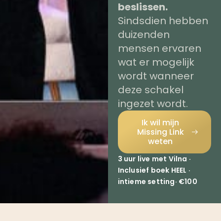
beslissen.
Sindsdien hebben
duizenden
mensen ervaren
wat er mogelijk
wordt wanneer
deze schakel
ingezet wordt.
Ik wil mijn
Missing Link
weten
3 uur live met Vilna ·
Inclusief boek HEEL ·
intieme setting· €100