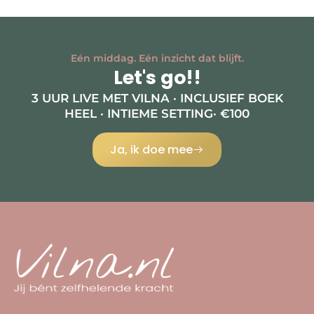
Eén middag. Eén inzicht dat blijft.
Let's go!!
3 UUR LIVE MET VILNA · INCLUSIEF BOEK
HEEL · INTIEME SETTING· €100
Ja, ik doe mee