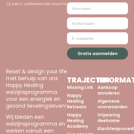
Gratis aanmelden
Reset & design your life
met behulp van ons
TRAJECTEN
INFORMAT
Happy Healing
Missing Link
Aankoop
welzijnsprogramma
annuleren
Happy
voor een energiek en
Healing
Algemene
gezond lievelingsleven!
Retreats
voorwaarden
Happy
Vrijwaring
Wij bieden een
Healing
deelname
welzijnsprogramma en
Academy
Klachtenproced
werken vanuit een