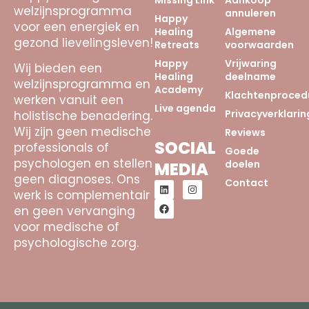
welzijnsprogramma
annuleren
Happy
voor een energiek en
Healing
Algemene
gezond lievelingsleven!
Retreats
voorwaarden
Happy
Vrijwaring
Wij bieden een
Healing
deelname
welzijnsprogramma en
Academy
Klachtenproced
werken vanuit een
Live agenda
Privacyverklarin
holistische benadering.
Wij zijn geen medische
Reviews
SOCIAL
professionals of
Goede
psychologen en stellen
doelen
MEDIA
geen diagnoses. Ons
Contact
werk is complementair
en geen vervanging
voor medische of
psychologische zorg.