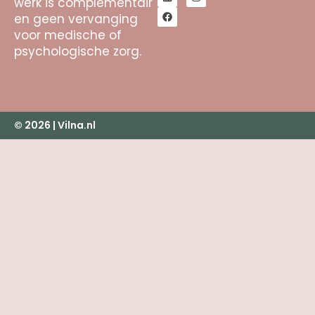
werk is complementair
en geen vervanging
voor medische of
psychologische zorg.
© 2026 | Vilna.nl