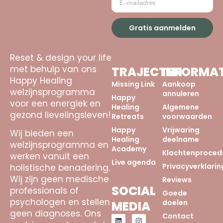
Gratis aanmelden
Reset & design your life
met behulp van ons
TRAJECTEN
INFORMAT
Happy Healing
Missing Link
Aankoop
welzijnsprogramma
annuleren
Happy
voor een energiek en
Healing
Algemene
gezond lievelingsleven!
Retreats
voorwaarden
Happy
Vrijwaring
Wij bieden een
Healing
deelname
welzijnsprogramma en
Academy
Klachtenproced
werken vanuit een
Live agenda
Privacyverklarin
holistische benadering.
Wij zijn geen medische
Reviews
SOCIAL
professionals of
Goede
psychologen en stellen
doelen
MEDIA
geen diagnoses. Ons
Contact