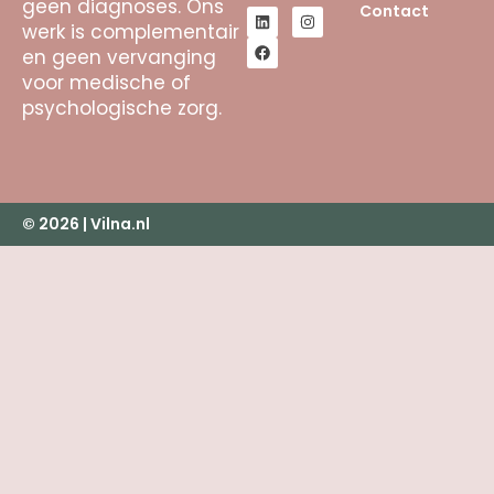
geen diagnoses. Ons
Contact
werk is complementair
en geen vervanging
voor medische of
psychologische zorg.
© 2026 | Vilna.nl