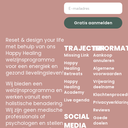
Gratis aanmelden
Reset & design your life
met behulp van ons
TRAJECTEN
INFORMAT
Happy Healing
Missing Link
Aankoop
welzijnsprogramma
annuleren
Happy
voor een energiek en
Healing
Algemene
gezond lievelingsleven!
Retreats
voorwaarden
Happy
Vrijwaring
Wij bieden een
Healing
deelname
welzijnsprogramma en
Academy
Klachtenproced
werken vanuit een
Live agenda
Privacyverklarin
holistische benadering.
Wij zijn geen medische
Reviews
SOCIAL
professionals of
Goede
psychologen en stellen
doelen
MEDIA