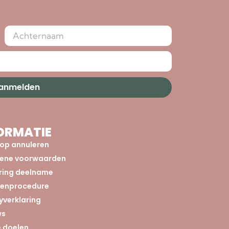
aanmelden
ORMATIE
op annuleren
ene voorwaarden
aring deelname
tenprocedure
yverklaring
ws
 doelen