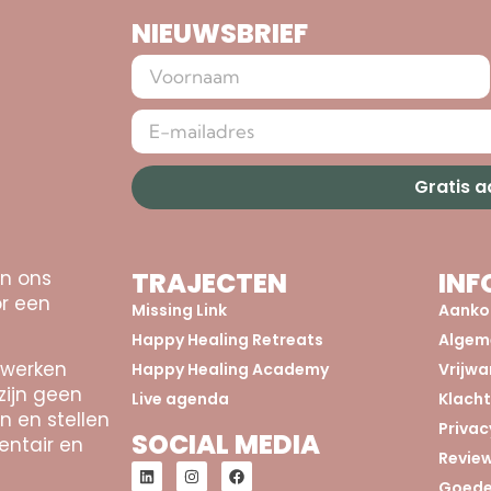
NIEUWSBRIEF
Gratis 
an ons
TRAJECTEN
INF
r een
Missing Link
Aanko
Happy Healing Retreats
Algem
 werken
Happy Healing Academy
Vrijw
zijn geen
Live agenda
Klach
n en stellen
Privac
SOCIAL MEDIA
entair en
Revie
Goede