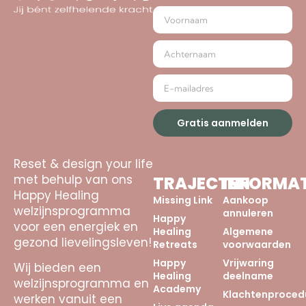
Gratis aanmelden
Reset & design your life
met behulp van ons
TRAJECTEN
INFORMAT
Happy Healing
Missing Link
Aankoop
welzijnsprogramma
annuleren
Happy
voor een energiek en
Healing
Algemene
gezond lievelingsleven!
Retreats
voorwaarden
Happy
Vrijwaring
Wij bieden een
Healing
deelname
welzijnsprogramma en
Academy
Klachtenproced
werken vanuit een