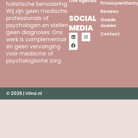
Live agenda
Privacyverklarin
holistische benadering.
Wij zijn geen medische
Reviews
SOCIAL
professionals of
Goede
psychologen en stellen
doelen
MEDIA
geen diagnoses. Ons
Contact
werk is complementair
en geen vervanging
voor medische of
psychologische zorg.
© 2026 | Vilna.nl