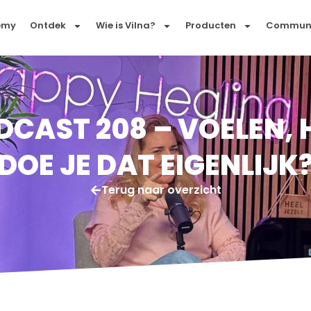
emy
Ontdek
Wie is Vilna?
Producten
Commun
DCAST 208 – VOELEN, 
DOE JE DAT EIGENLIJK
Terug naar overzicht