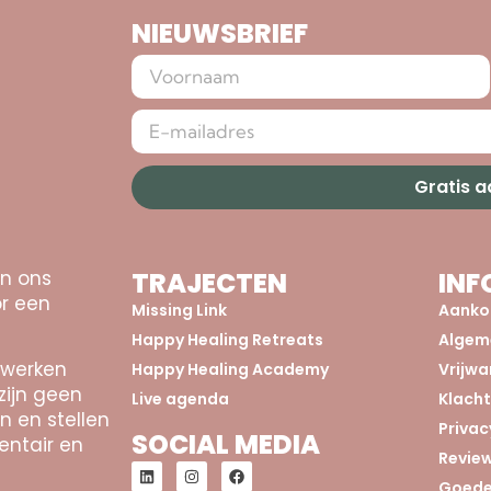
NIEUWSBRIEF
Gratis 
an ons
TRAJECTEN
INF
r een
Missing Link
Aanko
Happy Healing Retreats
Algem
 werken
Happy Healing Academy
Vrijw
zijn geen
Live agenda
Klach
n en stellen
Privac
SOCIAL MEDIA
entair en
Revie
Goede