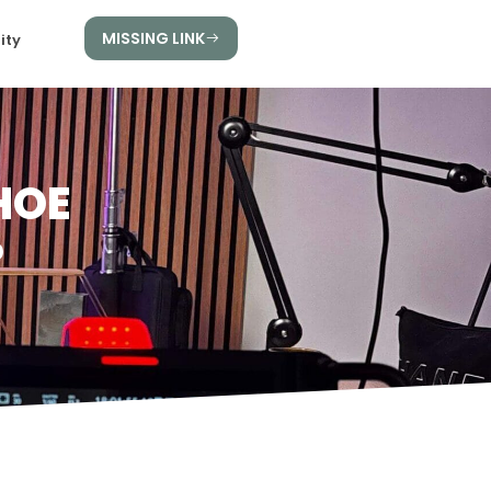
MISSING LINK
ity
HOE
?