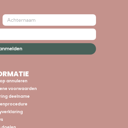
aanmelden
ORMATIE
op annuleren
ene voorwaarden
aring deelname
tenprocedure
yverklaring
ws
 doelen