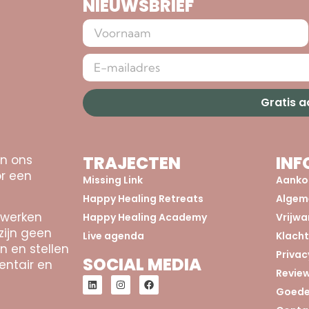
NIEUWSBRIEF
Gratis 
an ons
TRAJECTEN
INF
r een
Missing Link
Aanko
Happy Healing Retreats
Algem
 werken
Happy Healing Academy
Vrijw
zijn geen
Live agenda
Klach
n en stellen
Privac
SOCIAL MEDIA
entair en
Revie
Goede