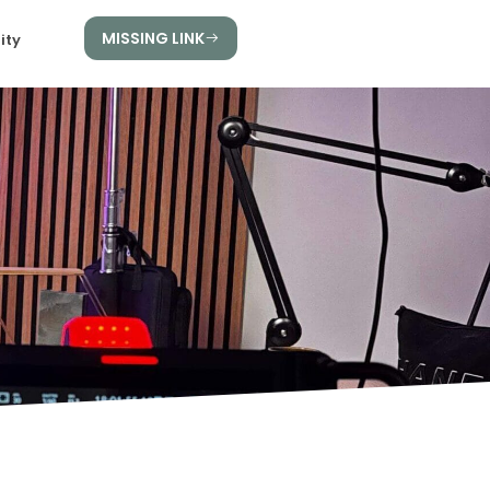
MISSING LINK
ity
E