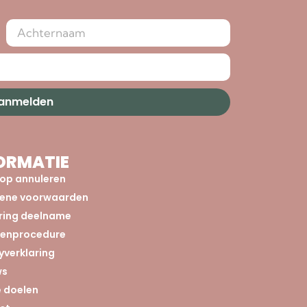
aanmelden
ORMATIE
op annuleren
ene voorwaarden
aring deelname
tenprocedure
yverklaring
ws
 doelen