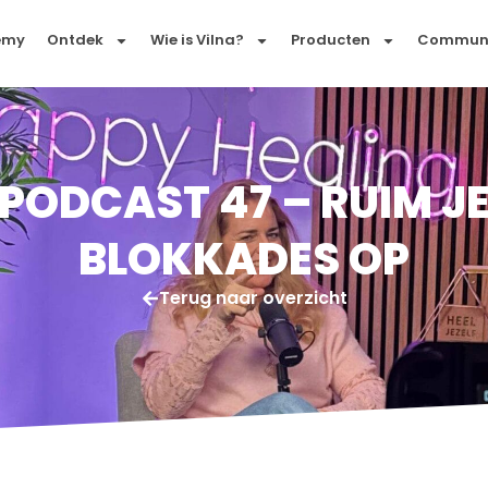
emy
Ontdek
Wie is Vilna?
Producten
Commun
PODCAST 47 – RUIM J
BLOKKADES OP
Terug naar overzicht