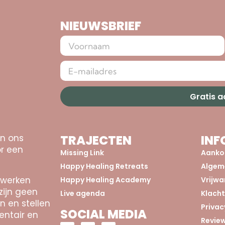
NIEUWSBRIEF
Gratis 
an ons
TRAJECTEN
INF
r een
Missing Link
Aanko
Happy Healing Retreats
Algem
 werken
Happy Healing Academy
Vrijw
zijn geen
Live agenda
Klach
n en stellen
Privac
SOCIAL MEDIA
entair en
Revie