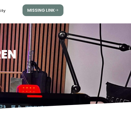
MISSING LINK
ity
REN