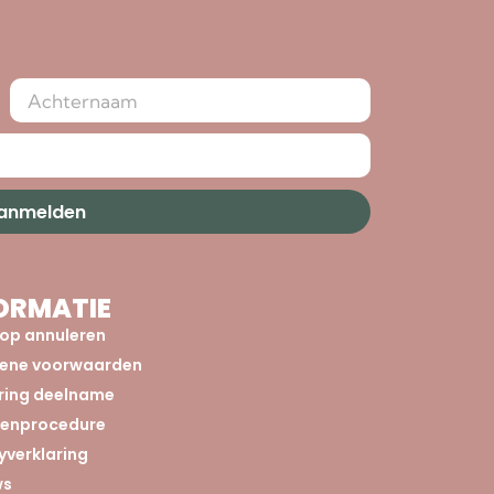
aanmelden
ORMATIE
op annuleren
ene voorwaarden
aring deelname
tenprocedure
yverklaring
ws