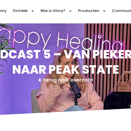
emy
Ontdek
Wie is Vilna?
Producten
Commun
DCAST 5 – VAN PIEKE
NAAR PEAK STATE
Terug naar overzicht