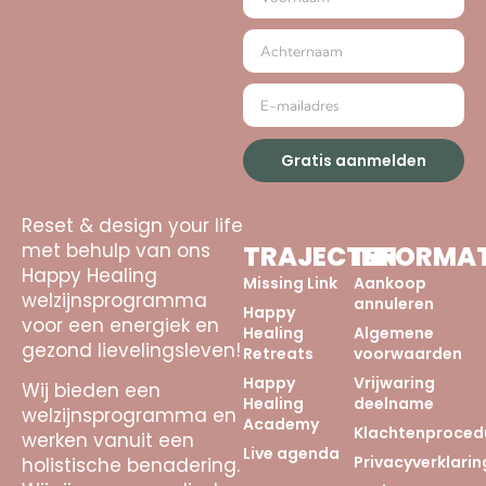
Gratis aanmelden
Reset & design your life
met behulp van ons
TRAJECTEN
INFORMAT
Happy Healing
Missing Link
Aankoop
welzijnsprogramma
annuleren
Happy
voor een energiek en
Healing
Algemene
gezond lievelingsleven!
Retreats
voorwaarden
Happy
Vrijwaring
Wij bieden een
Healing
deelname
welzijnsprogramma en
Academy
Klachtenproced
werken vanuit een
Live agenda
Privacyverklarin
holistische benadering.