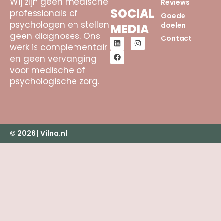
Wij zijn geen medische
Reviews
SOCIAL
professionals of
Goede
psychologen en stellen
doelen
MEDIA
geen diagnoses. Ons
Contact
werk is complementair
en geen vervanging
voor medische of
psychologische zorg.
© 2026 | Vilna.nl