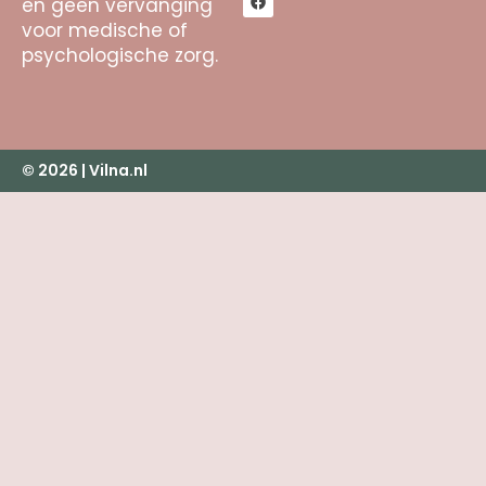
en geen vervanging
voor medische of
psychologische zorg.
© 2026 | Vilna.nl