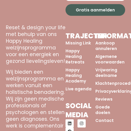
Gratis aanmelden
Reset & design your life
met behulp van ons
TRAJECTEN
INFORMAT
Happy Healing
Missing Link
Aankoop
welzijnsprogramma
annuleren
Happy
voor een energiek en
Healing
Algemene
gezond lievelingsleven!
Retreats
voorwaarden
Happy
Vrijwaring
Wij bieden een
Healing
deelname
welzijnsprogramma en
Academy
Klachtenproced
werken vanuit een
Live agenda
Privacyverklarin
holistische benadering.
Wij zijn geen medische
Reviews
SOCIAL
professionals of
Goede
psychologen en stellen
doelen
MEDIA
geen diagnoses. Ons
Contact
werk is complementair