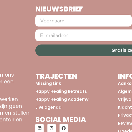
NIEUWSBRIEF
Gratis 
an ons
TRAJECTEN
INF
r een
Missing Link
Aanko
Happy Healing Retreats
Algem
 werken
Happy Healing Academy
Vrijw
zijn geen
Live agenda
Klach
n en stellen
Privac
SOCIAL MEDIA
entair en
Revie
Goede