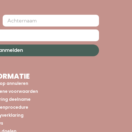
aanmelden
ORMATIE
op annuleren
ene voorwaarden
aring deelname
tenprocedure
yverklaring
ws
 doelen