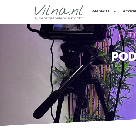
Retreats
Acad
POD