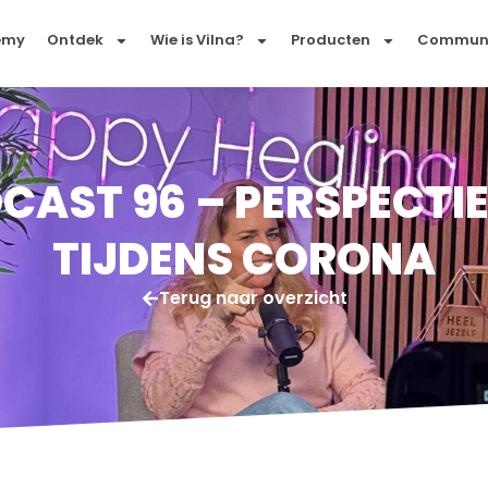
emy
Ontdek
Wie is Vilna?
Producten
Commun
CAST 96 – PERSPECTI
TIJDENS CORONA
Terug naar overzicht