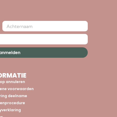
aanmelden
ORMATIE
op annuleren
ene voorwaarden
aring deelname
tenprocedure
yverklaring