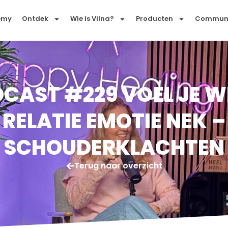
emy
Ontdek
Wie is Vilna?
Producten
Commun
CAST #229 VOEL JE W
RELATIE EMOTIE NEK –
SCHOUDERKLACHTEN
Terug naar overzicht