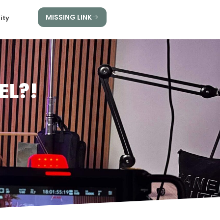
MISSING LINK
ity
EL?!