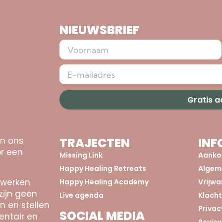
NIEUWSBRIEF
Gratis 
an ons
TRAJECTEN
INF
r een
Missing Link
Aanko
Happy Healing Retreats
Algem
 werken
Happy Healing Academy
Vrijw
zijn geen
Live agenda
Klach
n en stellen
Privac
SOCIAL MEDIA
entair en