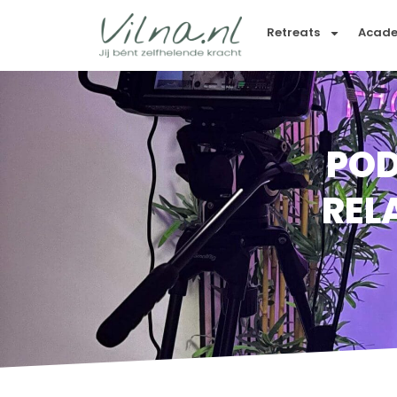
Retreats
Acad
POD
REL