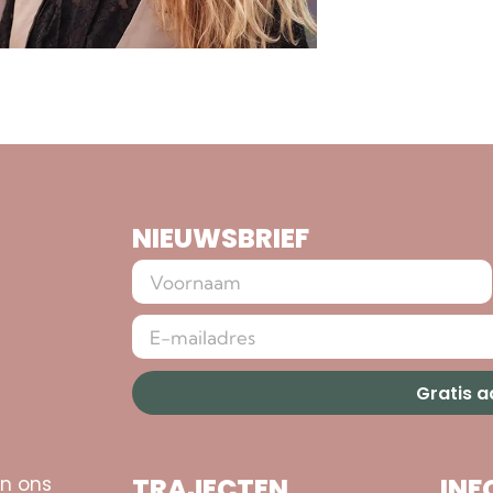
NIEUWSBRIEF
Gratis 
an ons
TRAJECTEN
INF