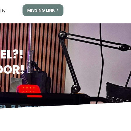
MISSING LINK
ity
EL?!
OOR!