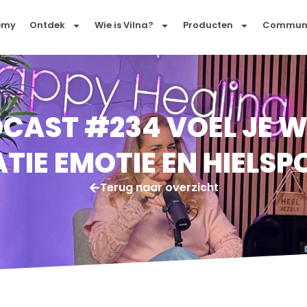
emy
Ontdek
Wie is Vilna?
Producten
Commun
CAST #234 VOEL JE W
ATIE EMOTIE EN HIELSP
Terug naar overzicht