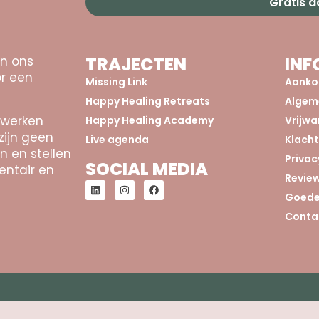
Gratis 
an ons
TRAJECTEN
INF
r een
Missing Link
Aanko
Happy Healing Retreats
Algem
 werken
Happy Healing Academy
Vrijw
zijn geen
Live agenda
Klach
n en stellen
Privac
SOCIAL MEDIA
entair en
Revie
Goede
Conta