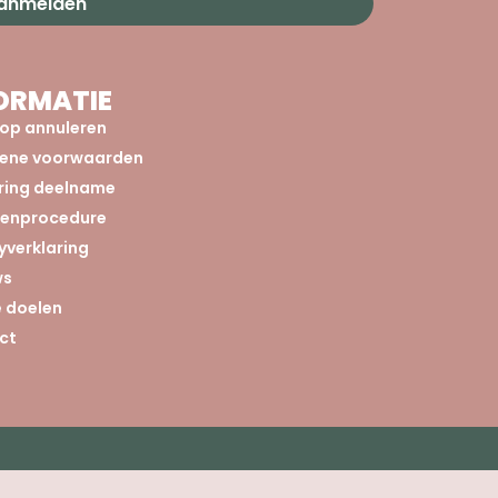
aanmelden
ORMATIE
op annuleren
ene voorwaarden
aring deelname
tenprocedure
yverklaring
ws
 doelen
ct