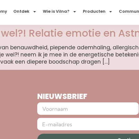
emy
Ontdek
Wie is Vilna?
Producten
Commun
wel?! Relatie emotie en Ast
t van benauwdheid, piepende ademhaling, allergische
l je wel?! neem ik je mee in de energetische beteken
ar vaak een diepere boodschap dragen […]
NIEUWSBRIEF