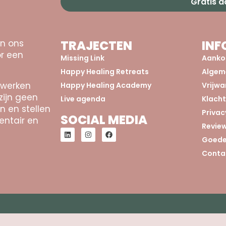
Gratis 
an ons
TRAJECTEN
INF
r een
Missing Link
Aanko
Happy Healing Retreats
Algem
 werken
Happy Healing Academy
Vrijw
zijn geen
Live agenda
Klach
n en stellen
Privac
SOCIAL MEDIA
entair en
Revie
Goede
Conta