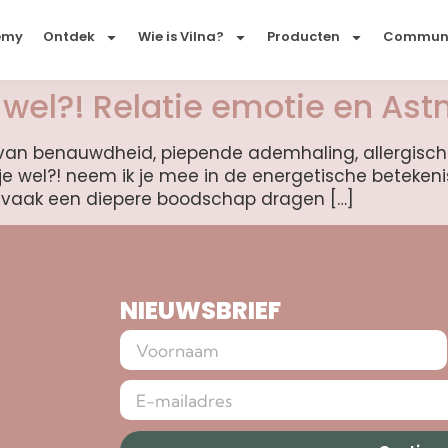
emy
Ontdek
Wie is Vilna?
Producten
Commun
wel?! Relatie emotie en Ast
t van benauwdheid, piepende ademhaling, allergische
l je wel?! neem ik je mee in de energetische beteken
ar vaak een diepere boodschap dragen […]
NIEUWSBRIEF