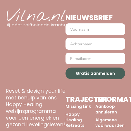
NIEUWSBRIEF
Gratis aanmelden
Reset & design your life
met behulp van ons
TRAJECTEN
INFORMAT
Happy Healing
Missing Link
Aankoop
welzijnsprogramma
annuleren
Happy
voor een energiek en
Healing
Algemene
gezond lievelingsleven!
Retreats
voorwaarden