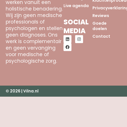
Klachtenproced
werken vanuit een
Live agenda
Privacyverklarin
holistische benadering.
Wij zijn geen medische
Reviews
SOCIAL
professionals of
Goede
psychologen en stellen
doelen
MEDIA
geen diagnoses. Ons
Contact
werk is complementair
en geen vervanging
voor medische of
psychologische zorg.
© 2026 | Vilna.nl