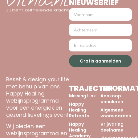
NIEUWSBRIEF
Gratis aanmelden
Reset & design your life
met behulp van ons
TRAJECTEN
INFORMAT
Happy Healing
Missing Link
Aankoop
welzijnsprogramma
annuleren
Happy
voor een energiek en
Healing
Algemene
gezond lievelingsleven!
Retreats
voorwaarden
Happy
Vrijwaring
Wij bieden een
Healing
deelname
welzijnsprogramma en
Academy