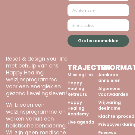
Gratis aanmelden
Reset & design your life
met behulp van ons
TRAJECTEN
INFORMAT
Happy Healing
Missing Link
Aankoop
welzijnsprogramma
annuleren
Happy
voor een energiek en
Healing
Algemene
gezond lievelingsleven!
Retreats
voorwaarden
Happy
Vrijwaring
Wij bieden een
Healing
deelname
welzijnsprogramma en
Academy
Klachtenproced
werken vanuit een
Live agenda
Privacyverklarin
holistische benadering.
Wij zijn geen medische
Reviews