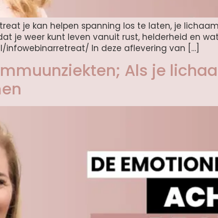
reat je kan helpen spanning los te laten, je lichaam
t je weer kunt leven vanuit rust, helderheid en wat w
nl/infowebinarretreat/ In deze aflevering van […]
mmuunziekten; Als je licha
men