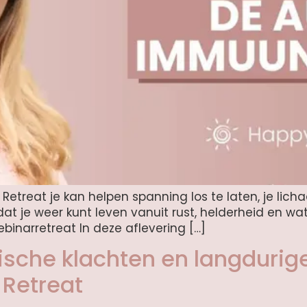
Retreat je kan helpen spanning los te laten, je lich
 je weer kunt leven vanuit rust, helderheid en wat we
ebinarretreat In deze aflevering […]
sche klachten en langdurige
 Retreat