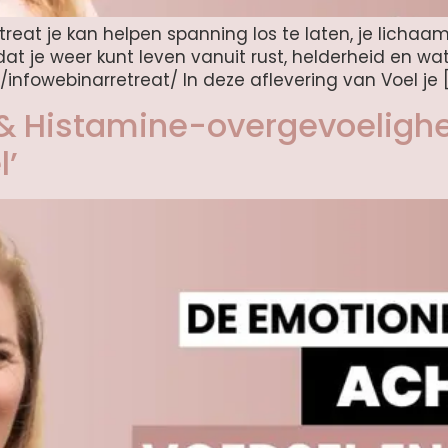
reat je kan helpen spanning los te laten, je lichaam
t je weer kunt leven vanuit rust, helderheid en wat w
l/infowebinarretreat/ In deze aflevering van Voel je 
 & Histamine-overgevoelighe
l’