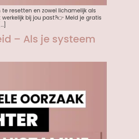
 te resetten en zowel lichamelijk als
erkelijk bij jou past?👉 Meld je gratis
[…]
id – Als je systeem