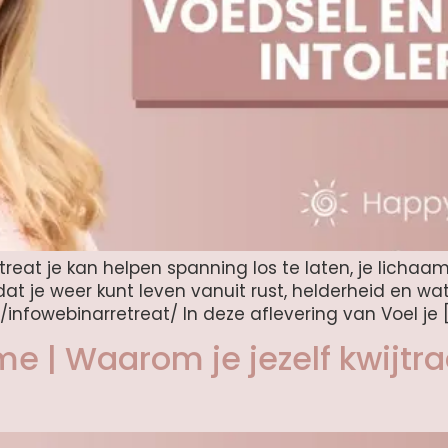
reat je kan helpen spanning los te laten, je lichaam
t je weer kunt leven vanuit rust, helderheid en wat w
l/infowebinarretreat/ In deze aflevering van Voel je 
 | Waarom je jezelf kwijtraak