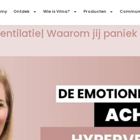
emy
Ontdek
Wie is Vilna?
Producten
Commun
tilatie| Waarom jij paniek 