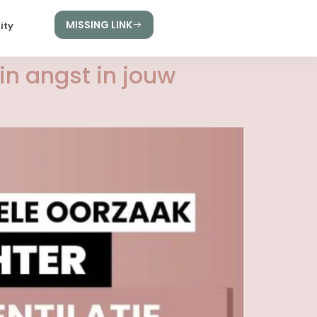
MISSING LINK
ity
in angst in jouw