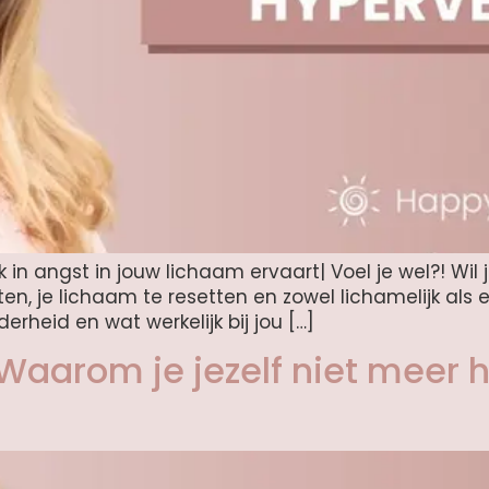
 in angst in jouw lichaam ervaart| Voel je wel?! Wil
ten, je lichaam te resetten en zowel lichamelijk als
erheid en wat werkelijk bij jou […]
aarom je jezelf niet meer he