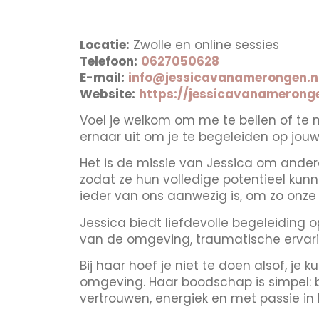
Locatie:
Zwolle en online sessies
Telefoon:
0627050628
E-mail:
info@jessicavanamerongen.n
Website:
https://jessicavanameronge
Voel je welkom om me te bellen of te ma
ernaar uit om je te begeleiden op jou
Het is de missie van Jessica om andere
zodat ze hun volledige potentieel kunn
ieder van ons aanwezig is, om zo onz
Jessica biedt liefdevolle begeleiding o
van de omgeving, traumatische ervar
Bij haar hoef je niet te doen alsof, je 
omgeving. Haar boodschap is simpel: bevr
vertrouwen, energiek en met passie in 