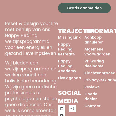
Gratis aanmelden
Reset & design your life
met behulp van ons
TRAJECTEN
INFORMAT
Happy Healing
Missing Link
Aankoop
welzijnsprogramma
annuleren
Happy
voor een energiek en
Healing
Algemene
gezond lievelingsleven!
Retreats
voorwaarden
Happy
Vrijwaring
Wij bieden een
Healing
deelname
welzijnsprogramma en
Academy
Klachtenproced
werken vanuit een
Live agenda
Privacyverklarin
holistische benadering.
Wij zijn geen medische
Reviews
SOCIAL
professionals of
Goede
psychologen en stellen
doelen
MEDIA
geen diagnoses. Ons
Contact
werk is complementair