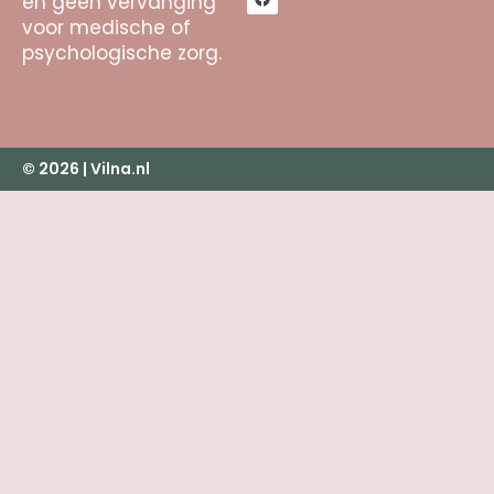
en geen vervanging
voor medische of
psychologische zorg.
© 2026 | Vilna.nl