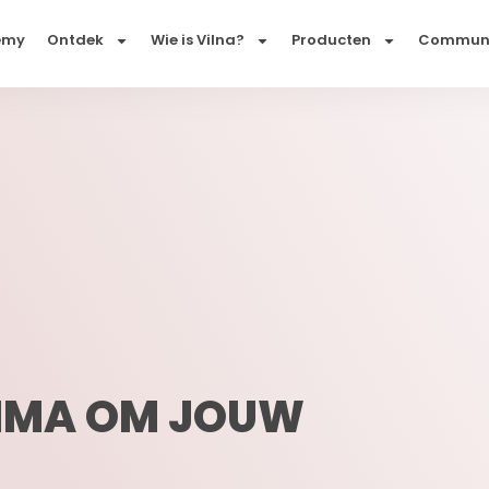
emy
Ontdek
Wie is Vilna?
Producten
Commun
MMA OM JOUW