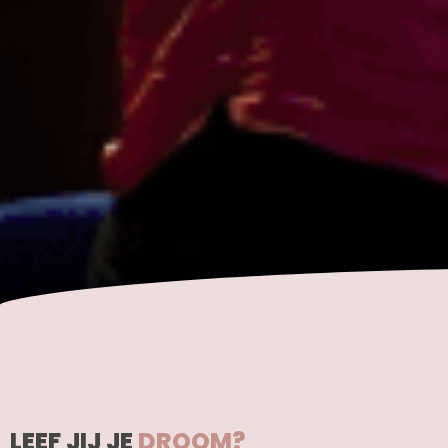
LEEF JIJ JE
DROOM?