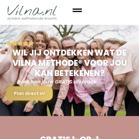
WIL JIJ ONTDEKKEN WAT DE
VILNA METHODE® VOOR JOU
KAN BETEKENEN?
Boek hier jouw GRATIS afspraak
Plan direct in!