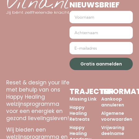
NIEUWSBRIEF
Gratis aanmelden
Reset & design your life
met behulp van ons
TRAJECTEN
INFORMAT
Happy Healing
Missing Link
Aankoop
welzijnsprogramma
annuleren
Happy
voor een energiek en
Healing
Algemene
gezond lievelingsleven!
Retreats
voorwaarden
Happy
Vrijwaring
Wij bieden een
Healing
deelname
welzijnsprogramma en