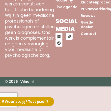
Academy
Klachtenproced
werken vanuit een
Live agenda
Privacyverklarin
holistische benadering.
Wij zijn geen medische
Reviews
SOCIAL
professionals of
Goede
psychologen en stellen
doelen
MEDIA
geen diagnoses. Ons
Contact
werk is complementair
en geen vervanging
voor medische of
psychologische zorg.
© 2026 | Vilna.nl
Waar sta jij? Test jezelf!