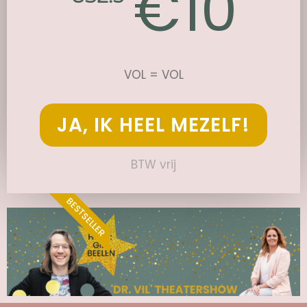
10
€
VOL = VOL
JA, IK HEEL MEZELF!
BTW vrij
BESTSELLER