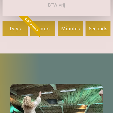
BTW vrij
BESTSELLER
Days
Hours
Minutes
Seconds