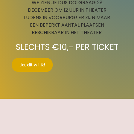
WE ZIEN JE DUS DOLGRAAG 28
DECEMBER OM 12 UUR IN THEATER
LUDENS IN VOORBURG! ER ZIJN MAAR
EEN BEPERKT AANTAL PLAATSEN
BESCHIKBAAR IN HET THEATER.
SLECHTS €10,- PER TICKET
Ja, dit wil ik!