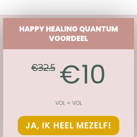
HAPPY HEALING QUANTUM
VOORDEEL
10
€
€
32.5
VOL = VOL
JA, IK HEEL MEZELF!