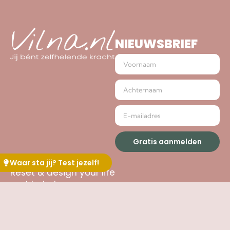
NIEUWSBRIEF
Gratis aanmelden
Waar sta jij? Test jezelf!
Reset & design your life
met behulp van ons
TRAJECTEN
INFORMAT
Happy Healing
Missing Link
Aankoop
welzijnsprogramma
annuleren
Happy
voor een energiek en
Healing
Algemene