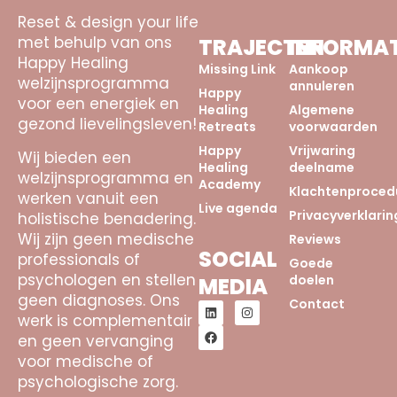
Reset & design your life
met behulp van ons
TRAJECTEN
INFORMAT
Happy Healing
Missing Link
Aankoop
welzijnsprogramma
annuleren
Happy
voor een energiek en
Healing
Algemene
gezond lievelingsleven!
Retreats
voorwaarden
Happy
Vrijwaring
Wij bieden een
Healing
deelname
welzijnsprogramma en
Academy
Klachtenproced
werken vanuit een
Live agenda
Privacyverklarin
holistische benadering.
Wij zijn geen medische
Reviews
SOCIAL
professionals of
Goede
psychologen en stellen
doelen
MEDIA
geen diagnoses. Ons
Contact
werk is complementair
en geen vervanging
voor medische of
psychologische zorg.